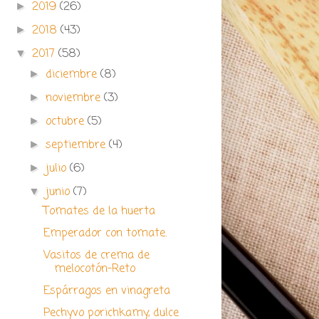
2019
(26)
►
2018
(43)
►
2017
(58)
▼
diciembre
(8)
►
noviembre
(3)
►
octubre
(5)
►
septiembre
(4)
►
julio
(6)
►
junio
(7)
▼
Tomates de la huerta
Emperador con tomate.
Vasitos de crema de
melocotón-Reto
Espárragos en vinagreta
Pechyvo porichkamy, dulce