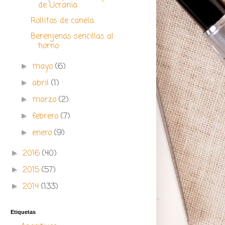
de Ucrania
Rollitos de canela
Berenjenas sencillas al
horno
mayo
(6)
►
abril
(1)
►
marzo
(2)
►
febrero
(7)
►
enero
(9)
►
2016
(40)
►
2015
(57)
►
2014
(133)
►
Etiquetas