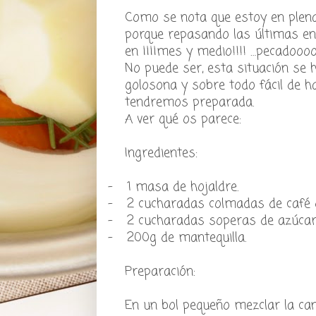
Como se nota que estoy en plena “
porque repasando las últimas en
en ¡¡¡¡mes y medio!!!! …pecadooo
No puede ser, esta situación se 
golosona y sobre todo fácil de ha
tendremos preparada.
A ver qué os parece:
Ingredientes:
-
1 masa de hojaldre.
-
2 cucharadas colmadas de café d
-
2 cucharadas soperas de azúca
-
200g de mantequilla.
Preparación:
En un bol pequeño mezclar la can