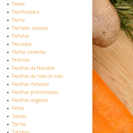
Panes
Panificadora
Pasta
Pasteles salados
Patatas
Pescados
Platos calientes
Premios
Recetas de Navidad
Recetas de toda la vida
Recetas italianas
Recetas precocinadas
Recetas veganas
Retos
Salsas
Tartas
Tortillas