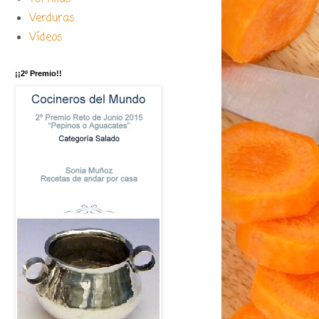
Verduras
Vídeos
¡¡2º Premio!!