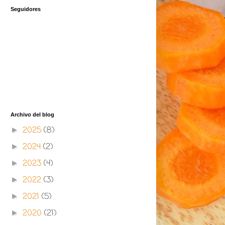
Seguidores
Archivo del blog
2025
(8)
►
2024
(2)
►
2023
(4)
►
2022
(3)
►
2021
(5)
►
2020
(21)
►