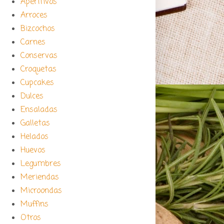
Aperitivos
Arroces
Bizcochos
Carnes
Conservas
Croquetas
Cupcakes
Dulces
Ensaladas
Galletas
Helados
Huevos
Legumbres
Meriendas
Microondas
Muffins
Otros